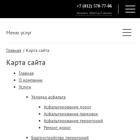
+7 (812) 578-77-06
ГЛАВНАЯ
Заказать обратный звонок
О КОМПАНИИ
Меню услуг
УСЛУГИ
ЦЕНЫ
Главная
/
Карта сайта
БЛОГ
Карта сайта
КОНТАКТЫ
Главная
О компании
Услуги
Карта сайта
Укладка асфальта
Телефон: +7 (812) 578-77-06
Асфальтирование дорог
E-mail: 5787706@mail.ru
Асфальтирование парковок
Асфальтирование территорий
Ремонт дорог
Благоустройство территорий