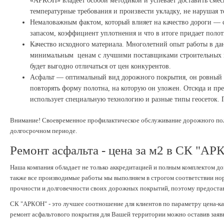
«АРКОН» владеет особой методикой и успевает доставить смес
температурные требования и произвести укладку, не нарушая 
Немаловажным фактом, который влияет на качество дороги — со
запасом, коэффициент уплотнения и что в итоге придает поло
Качество исходного материала. Многолетний опыт работы в да
минимальным ценам с лучшими поставщиками строительных мате
будет выгодно отличаться от цен конкурентов.
Асфальт — оптимальный вид дорожного покрытия, он ровный и 
повторять форму полотна, на которую он уложен. Отсюда и пр
использует специальную технологию и разные типы геосеток.
Внимание! Своевременное профилактическое обслуживание дорожного полот
долгосрочном периоде.
Ремонт асфальта - цена за м2 в СК "А
Наша компания обладает не только аккредитацией и полным комплектом до
также все производимые работы мы выполняем в строгом соответствии но
прочности и долговечности своих дорожных покрытий, поэтому предоставл
СК "АРКОН" - это лучшее соотношение для клиентов по параметру цена-ка
ремонт асфальтового покрытия для Вашей территории можно оставив заявку